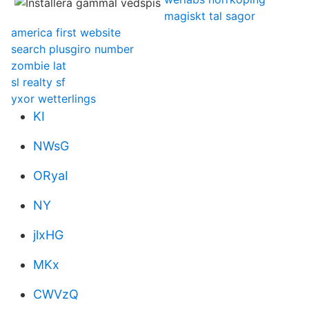
magiskt tal sagor
america first website
search plusgiro number
zombie lat
sl realty sf
yxor wetterlings
KI
NWsG
ORyaI
NY
jlxHG
MKx
CWVzQ